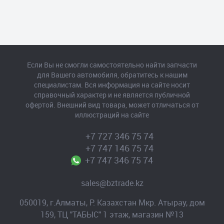
Если Вы не смогли самостоятельно найти запчасти
для Вашего автомобиля, обратитесь к нашим
специалистам. Вся информация на сайте носит
справочный характер и не является публичной
офертой. Внешний вид товара, может отличаться от
иллюстраций на сайте
+7 727 346 75 74
+7 747 146 75 74
+7 747 346 75 74
sales@bztrade.kz
050019, г.Алматы, Р. Казахстан Мкр. Атырау, дом
159, ТЦ "ТАБЫС" 1 этаж, магазин №13