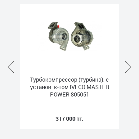
, с
Турбокомпрессор (турбина), с
Ту
TER
установ. к-том IVECO MASTER
уст
POWER 805051
317 000 тг.