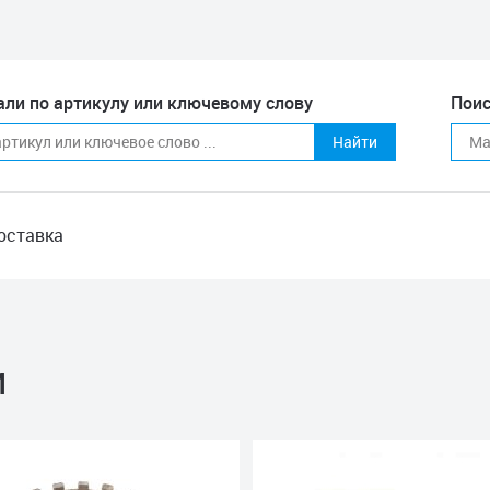
али по артикулу или ключевому слову
Поис
Найти
оставка
и