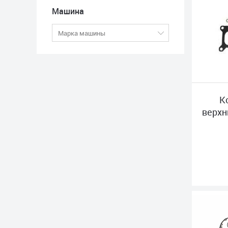
Машина
К
верхн