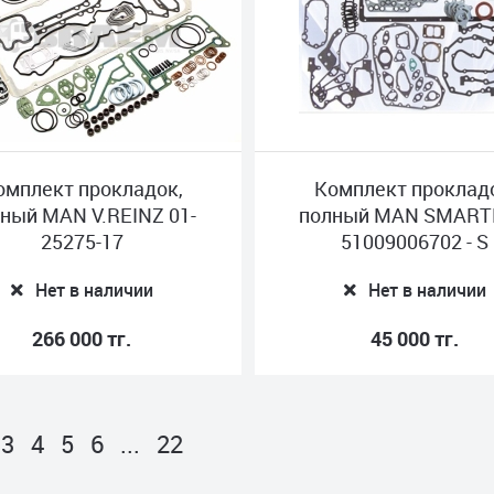
омплект прокладок,
Комплект проклад
ный MAN V.REINZ 01-
полный MAN SMAR
25275-17
51009006702 - S
Нет в наличии
Нет в наличии
266 000 тг.
45 000 тг.
3
4
5
6
...
22