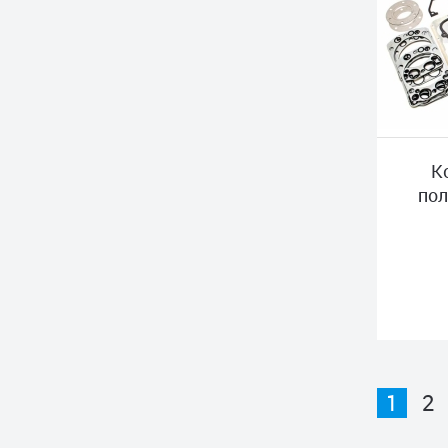
К
пол
1
2