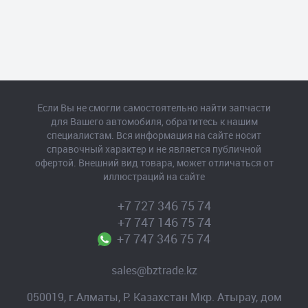
Если Вы не смогли самостоятельно найти запчасти
для Вашего автомобиля, обратитесь к нашим
специалистам. Вся информация на сайте носит
справочный характер и не является публичной
офертой. Внешний вид товара, может отличаться от
иллюстраций на сайте
+7 727 346 75 74
+7 747 146 75 74
+7 747 346 75 74
sales@bztrade.kz
050019, г.Алматы, Р. Казахстан Мкр. Атырау, дом