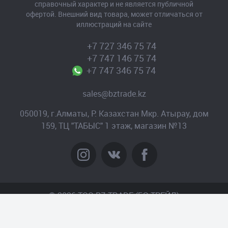
справочный характер и не является публичной
офертой. Внешний вид товара, может отличаться от
иллюстраций на сайте
+7 727 346 75 74
+7 747 146 75 74
+7 747 346 75 74
sales@bztrade.kz
050019, г.Алматы, Р. Казахстан Мкр. Атырау, дом
159, ТЦ "ТАБЫС" 1 этаж, магазин №13
© 2026 TOO BZ-TRADE (БЗ-ТРЕЙД)
Создание сайта
– Интернет-агентство «Пантера»