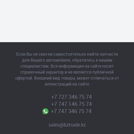
Если Вы не смогли самостоятельно найти запчасти
для Вашего автомобиля, обратитесь к нашим
специалистам. Вся информация на сайте носит
справочный характер и не является публичной
офертой. Внешний вид товара, может отличаться от
иллюстраций на сайте
+7 727 346 75 74
+7 747 146 75 74
+7 747 346 75 74
sales@bztrade.kz