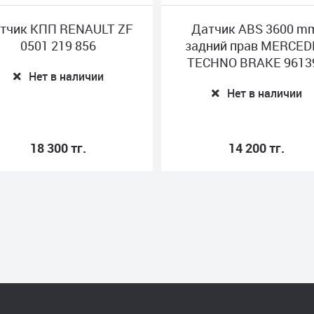
F
Датчик ABS 3600 mm,
Датчик д
задний прав MERCEDES
MAN
TECHNO BRAKE 961399
512
Нет в наличии
Не
14 200 тг.
49