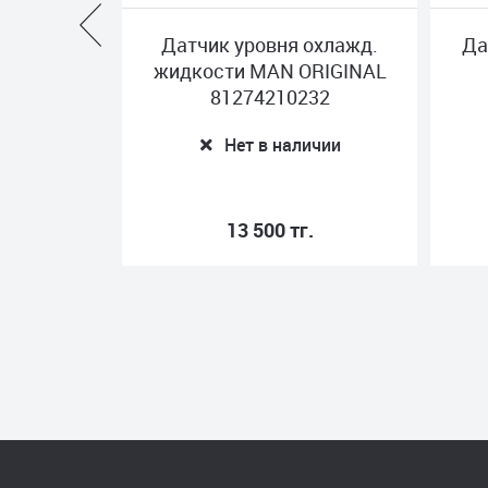
чик уровня охлажд.
Датчик КПП RENAULT Z
кости MAN ORIGINAL
0501 219 856
81274210232
Нет в наличии
Нет в наличии
13 500 тг.
18 300 тг.