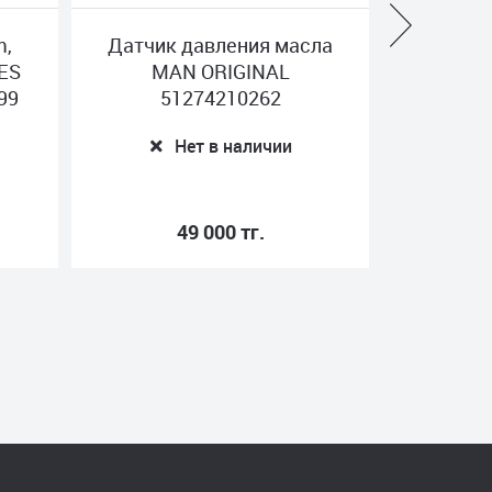
авления масла
Датчик уровня антифриза
 ORIGINAL
MERCEDES FEBI 46021
74210262
Нет в наличии
т в наличии
 000 тг.
9 400 тг.