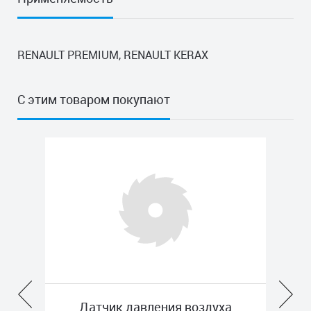
RENAULT PREMIUM, RENAULT KERAX
С этим товаром покупают
н
Датчик давления воздуха
К