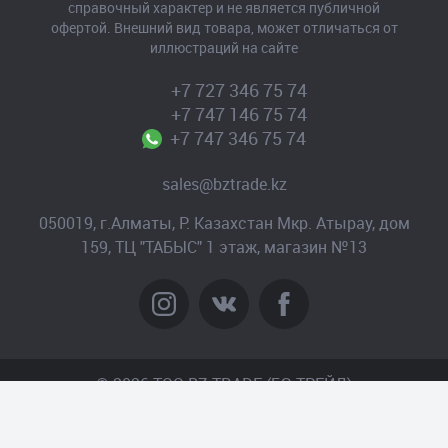
справочный характер и не является публичной
офертой. Внешний вид товара, может отличаться от
иллюстраций на сайте
+7 727 346 75 74
+7 747 146 75 74
+7 747 346 75 74
sales@bztrade.kz
050019, г.Алматы, Р. Казахстан Мкр. Атырау, дом
159, ТЦ "ТАБЫС" 1 этаж, магазин №13
© 2026 TOO BZ-TRADE (БЗ-ТРЕЙД)
Создание сайта
– Интернет-агентство «Пантера»