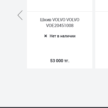
VOLVO VOLVO
Натяжитель ремня
E20451008
RENAULT OPTIMUM
7421819687-Y
ет в наличии
Нет в наличии
3 000 тг.
18 300 тг.