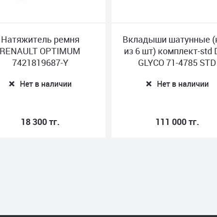
Вкладыши шатунные (к-кт
Распредвал M
из 6 шт) комплект-std DAF
20 1003 
GLYCO 71-4785 STD
Нет в н
Нет в наличии
111 000 тг.
626 000