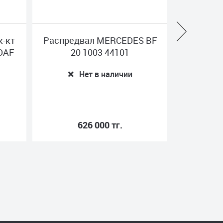
ERCEDES BF
Ремень зубчатый 40x800
44101
MAN ORIGINAL
51968210006
аличии
Нет в наличии
 тг.
116 000 тг.