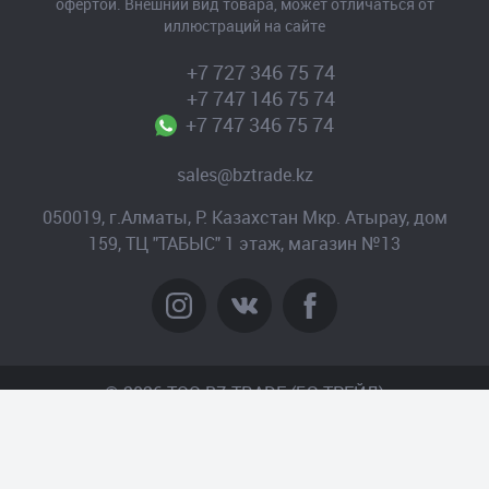
офертой. Внешний вид товара, может отличаться от
иллюстраций на сайте
+7 727 346 75 74
+7 747 146 75 74
+7 747 346 75 74
sales@bztrade.kz
050019, г.Алматы, Р. Казахстан Мкр. Атырау, дом
159, ТЦ "ТАБЫС" 1 этаж, магазин №13
© 2026 TOO BZ-TRADE (БЗ-ТРЕЙД)
Создание сайта
– Интернет-агентство «Пантера»