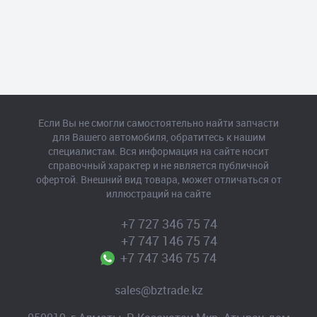
Если Вы не смогли самостоятельно найти запчасти
для Вашего автомобиля, обратитесь к нашим
специалистам. Вся информация на сайте носит
справочный характер и не является публичной
офертой. Внешний вид товара, может отличаться от
иллюстраций на сайте
+7 727 346 75 74
+7 747 146 75 74
+7 747 346 75 74
sales@bztrade.kz