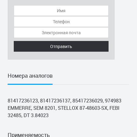
Отправить
Номера аналогов
81417236123, 81417236137, 85417236029, 974983
EMMERRE, SEM 8201, STELLOX 87-48603-SX, FEBI
32485, DT 3.84023
Применяемость