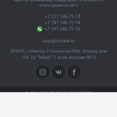
иллюстраций на сайте
+7 727 346 75 74
+7 747 146 75 74
+7 747 346 75 74
sales@bztrade.kz
050019, г.Алматы, Р. Казахстан Мкр. Атырау, дом
159, ТЦ "ТАБЫС" 1 этаж, магазин №13
© 2026 TOO BZ-TRADE (БЗ-ТРЕЙД)
Создание сайта
– Интернет-агентство «Пантера»