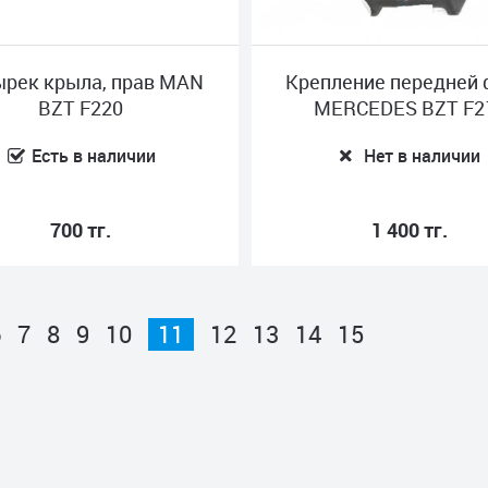
ырек крыла, прав MAN
Крепление передней
BZT F220
MERCEDES BZT F2
Есть в наличии
Нет в наличии
700 тг.
1 400 тг.
6
7
8
9
10
11
12
13
14
15