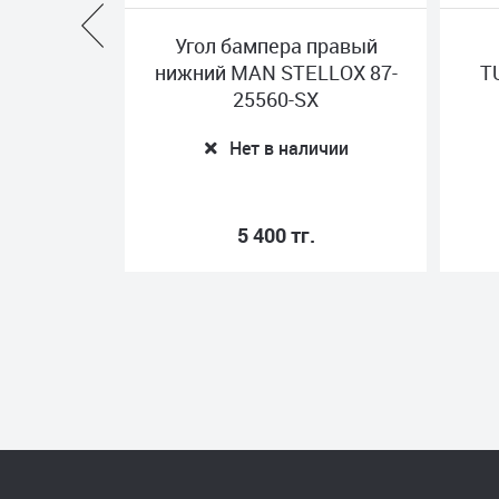
 правый
Крыло заднее MAN
ELLOX 87-
TURKEY 81664106625-Y
SX
Нет в наличии
личии
.
45 000 тг.