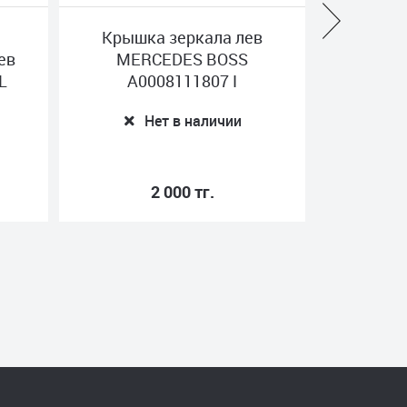
ев
Подножка MAN BOSS
Бамп
81615110001-Y
SCANIA 
Нет в наличии
22 100 тг.