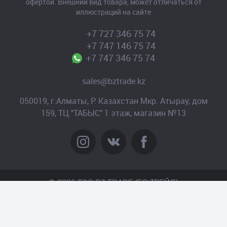
офертой. Внешний вид товара, может отличаться от
иллюстраций на сайте
+7 727 346 75 74
+7 747 146 75 74
+7 747 346 75 74
sales@bztrade.kz
050019, г.Алматы, Р. Казахстан Мкр. Атырау, дом
159, ТЦ "ТАБЫС" 1 этаж, магазин №13
© 2026 TOO BZ-TRADE (БЗ-ТРЕЙД)
Создание сайта
– Интернет-агентство «Пантера»