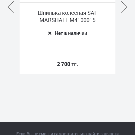
Шпилька колесная SAF
П
ES
MARSHALL M4100015
Нет в наличии
2 700 тг.
Если Вы не смогли самостоятельно найти запчасти