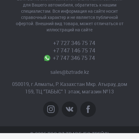
для Вашего автомобиля, обратитесь к нашим
специалистам. Вся информация на сайте носит
справочный характер и не является публичной
офертой. Внешний вид товара, может отличаться от
иллюстраций на сайте
+7 727 346 75 74
+7 747 146 75 74
+7 747 346 75 74
sales@bztrade.kz
050019, г.Алматы, Р. Казахстан Мкр. Атырау, дом
159, ТЦ "ТАБЫС" 1 этаж, магазин №13
© 2026 TOO BZ-TRADE (БЗ-ТРЕЙД)