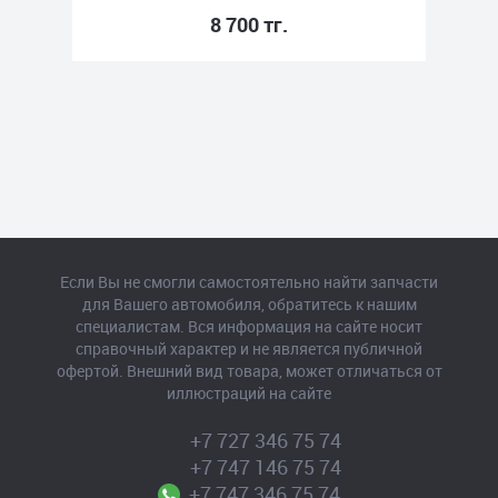
8 700 тг.
Если Вы не смогли самостоятельно найти запчасти
для Вашего автомобиля, обратитесь к нашим
специалистам. Вся информация на сайте носит
справочный характер и не является публичной
офертой. Внешний вид товара, может отличаться от
иллюстраций на сайте
+7 727 346 75 74
+7 747 146 75 74
+7 747 346 75 74