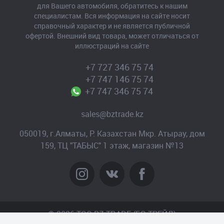
для Вашего автомобиля, обратитесь к нашим
специалистам. Вся информация на сайте носит
справочный характер и не является публичной
офертой. Внешний вид товара, может отличаться от
иллюстраций на сайте
+7 727 346 75 74
+7 747 146 75 74
+7 747 346 75 74
sales@bztrade.kz
050019, г.Алматы, Р. Казахстан Мкр. Атырау, дом
159, ТЦ "ТАБЫС" 1 этаж, магазин №13
© 2026 TOO BZ-TRADE (БЗ-ТРЕЙД)