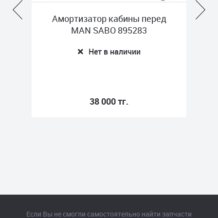
Амортизатор кабины перед
Пневмоподушк
MAN SABO 895283
стакана права
84-0
Нет в наличии
Нет 
38 000 тг.
26 
Если Вы не смогли самостоятельно найти запчасти