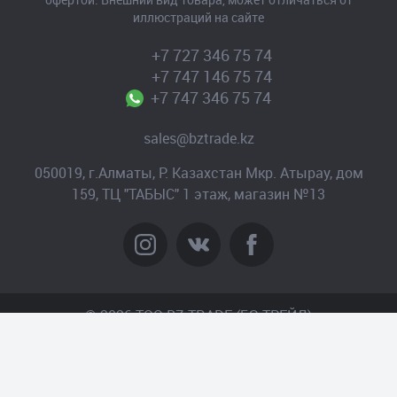
иллюстраций на сайте
+7 727 346 75 74
+7 747 146 75 74
+7 747 346 75 74
sales@bztrade.kz
050019, г.Алматы, Р. Казахстан Мкр. Атырау, дом
159, ТЦ "ТАБЫС" 1 этаж, магазин №13
© 2026 TOO BZ-TRADE (БЗ-ТРЕЙД)
Создание сайта
– Интернет-агентство «Пантера»