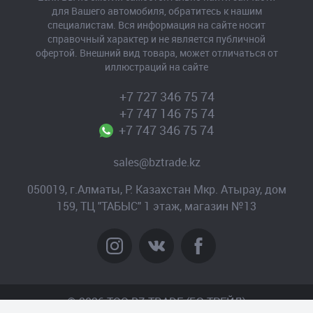
для Вашего автомобиля, обратитесь к нашим
специалистам. Вся информация на сайте носит
справочный характер и не является публичной
офертой. Внешний вид товара, может отличаться от
иллюстраций на сайте
+7 727 346 75 74
+7 747 146 75 74
+7 747 346 75 74
sales@bztrade.kz
050019, г.Алматы, Р. Казахстан Мкр. Атырау, дом
159, ТЦ "ТАБЫС" 1 этаж, магазин №13
© 2026 TOO BZ-TRADE (БЗ-ТРЕЙД)