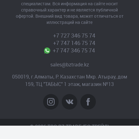
специалистам. Вся информация на сайте носит
справочный характер и не является публичной
офертой. Внешний вид товара, может отличаться от
иллюстраций на сайте
+7 727 346 75 74
+7 747 146 75 74
+7 747 346 75 74
sales@bztrade.kz
050019, г.Алматы, Р. Казахстан Мкр. Атырау, дом
159, ТЦ "ТАБЫС" 1 этаж, магазин №13
© 2026 TOO BZ-TRADE (БЗ-ТРЕЙД)
Создание сайта
– Интернет-агентство «Пантера»