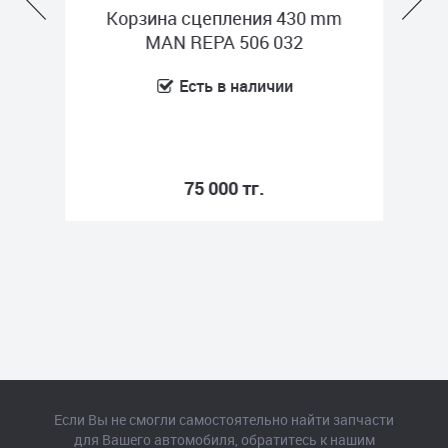
зуб
Корзина сцепления 430 mm
Раб
)
MAN REPA 506 032
Есть в наличии
75 000 тг.
Если Вы не смогли самостоятельно найти запчасти
для Вашего автомобиля, обратитесь к нашим