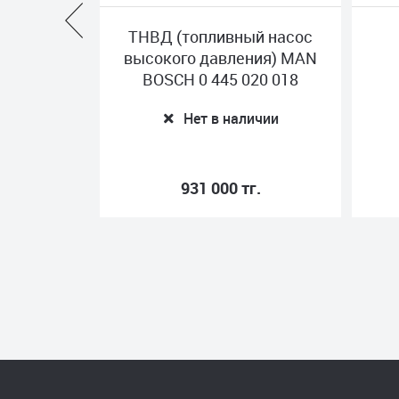
ливная
ТНВД (топливный насос
IGINAL
высокого давления) MAN
521
BOSCH 0 445 020 018
ичии
Нет в наличии
.
931 000 тг.