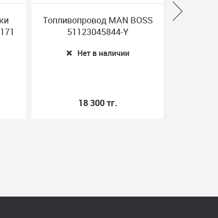
ки
Топливопровод MAN BOSS
Клапа
 171
51123045844-Y
REN
F
Нет в наличии
18 300 тг.