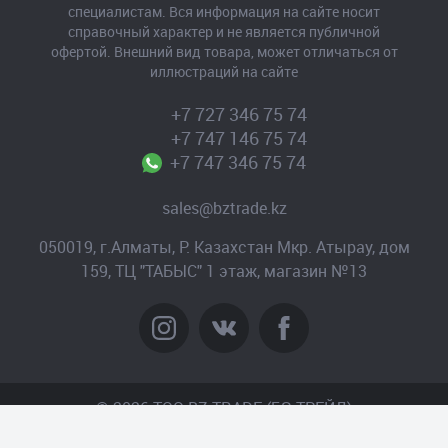
специалистам. Вся информация на сайте носит
справочный характер и не является публичной
офертой. Внешний вид товара, может отличаться от
иллюстраций на сайте
+7 727 346 75 74
+7 747 146 75 74
+7 747 346 75 74
sales@bztrade.kz
050019, г.Алматы, Р. Казахстан Мкр. Атырау, дом
159, ТЦ "ТАБЫС" 1 этаж, магазин №13
© 2026 TOO BZ-TRADE (БЗ-ТРЕЙД)
Создание сайта
– Интернет-агентство «Пантера»