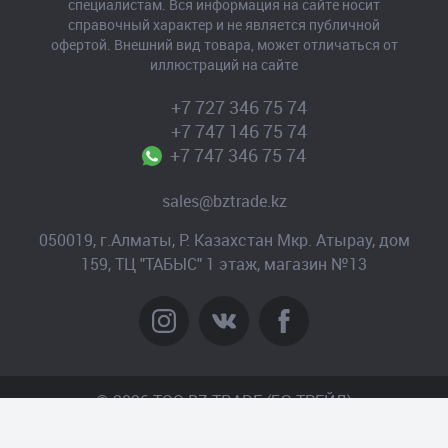
специалистам. Вся информация на сайте носит
справочный характер и не является публичной
офертой. Внешний вид товара, может отличаться от
иллюстраций на сайте
+7 727 346 75 74
+7 747 146 75 74
+7 747 346 75 74
sales@bztrade.kz
050019, г.Алматы, Р. Казахстан Мкр. Атырау, дом
159, ТЦ "ТАБЫС" 1 этаж, магазин №13
© 2026 TOO BZ-TRADE (БЗ-ТРЕЙД)
Создание сайта
– Интернет-агентство «Пантера»