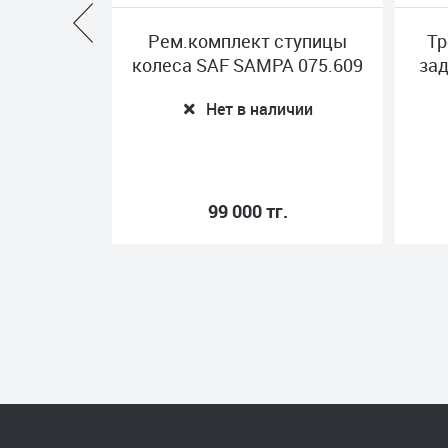
ные
Рем.комплект ступицы
Треще
еские
колеса SAF SAMPA 075.609
зад о
RITEC
Нет в наличии
и
99 000 тг.