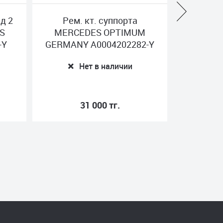
Рем. кт. суппорта
Полный р/
MERCEDES OPTIMUM
регулировк
GERMANY A0004202282-Y
22 T SCH
0810
Нет в наличии
Нет 
31 000 тг.
33 