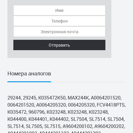
Отправить
Номера аналогов
29244, 29245, K035472K50, MAX244K, A0064201520,
0064201520, A0064205320, 0064205320, FCV4418PTS,
K035472, 960796, K023248, K023248, K023248,
K044400, K044401, K044402, SL7504, SL7514, SL7504,
SL7514, SL7505, SL7515, A9604200102, A9604200202,