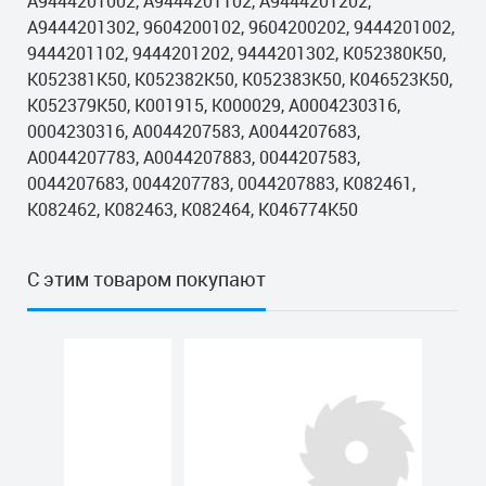
A9444201002, A9444201102, A9444201202,
A9444201302, 9604200102, 9604200202, 9444201002,
9444201102, 9444201202, 9444201302, K052380K50,
K052381K50, K052382K50, K052383K50, K046523K50,
K052379K50, K001915, K000029, A0004230316,
0004230316, A0044207583, A0044207683,
A0044207783, A0044207883, 0044207583,
0044207683, 0044207783, 0044207883, K082461,
K082462, K082463, K082464, K046774K50
С этим товаром покупают