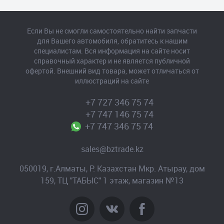
Если Вы не смогли самостоятельно найти запчасти
для Вашего автомобиля, обратитесь к нашим
специалистам. Вся информация на сайте носит
справочный характер и не является публичной
офертой. Внешний вид товара, может отличаться от
иллюстраций на сайте
+7 727 346 75 74
+7 747 146 75 74
+7 747 346 75 74
sales@bztrade.kz
050019, г.Алматы, Р. Казахстан Мкр. Атырау, дом
159, ТЦ "ТАБЫС" 1 этаж, магазин №13