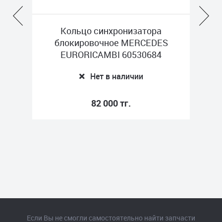
NAL
Кольцо синхронизатора
Во
блокировочное MERCEDES
EURORICAMBI 60530684
Нет в наличии
82 000 тг.
Если Вы не смогли самостоятельно найти запчасти