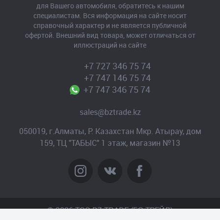
для Вашего автомобиля, обратитесь к нашим
специалистам. Вся информация на сайте носит
справочный характер и не является публичной
офертой. Внешний вид товара, может отличаться от
иллюстраций на сайте
+7 727 346 75 74
+7 747 146 75 74
+7 747 346 75 74
sales@bztrade.kz
050019, г.Алматы, Р. Казахстан Мкр. Атырау, дом
159, ТЦ "ТАБЫС" 1 этаж, магазин №13
© 2026 TOO BZ-TRADE (БЗ-ТРЕЙД)