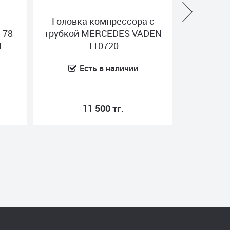
Головка компрессора с
Комплект
трубкой MERCEDES VADEN
компрессор
110720
VADEN 
Есть в наличии
Нет в 
11 500 тг.
38 00