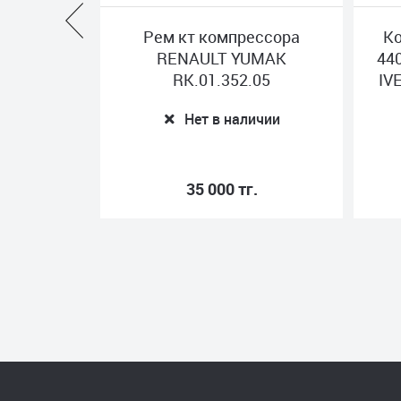
Рем кт компрессора
Компре
ре
RENAULT YUMAK
440 см,
RAL
RK.01.352.05
IVECO 
Нет в наличии
35 000 тг.