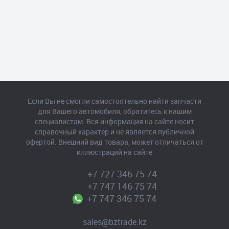
Если Вы не смогли самостоятельно найти запчасти
для Вашего автомобиля, обратитесь к нашим
специалистам. Вся информация на сайте носит
справочный характер и не является публичной
офертой. Внешний вид товара, может отличаться от
иллюстраций на сайте
+7 727 346 75 74
+7 747 146 75 74
+7 747 346 75 74
sales@bztrade.kz