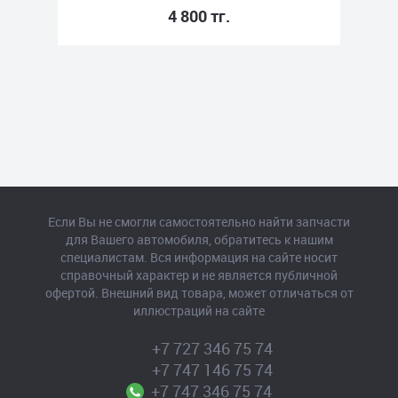
4 800 тг.
Если Вы не смогли самостоятельно найти запчасти
для Вашего автомобиля, обратитесь к нашим
специалистам. Вся информация на сайте носит
справочный характер и не является публичной
офертой. Внешний вид товара, может отличаться от
иллюстраций на сайте
+7 727 346 75 74
+7 747 146 75 74
+7 747 346 75 74