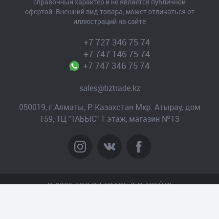
справочный характер и не является публичной
офертой. Внешний вид товара, может отличаться от
иллюстраций на сайте
+7 727 346 75 74
+7 747 146 75 74
+7 747 346 75 74
sales@bztrade.kz
050019, г.Алматы, Р. Казахстан Мкр. Атырау, дом
159, ТЦ "ТАБЫС" 1 этаж, магазин №13
© 2026 TOO BZ-TRADE (БЗ-ТРЕЙД)
Создание сайта
– Интернет-агентство «Пантера»