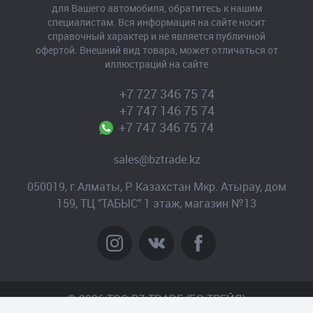
для Вашего автомобиля, обратитесь к нашим
специалистам. Вся информация на сайте носит
справочный характер и не является публичной
офертой. Внешний вид товара, может отличаться от
иллюстраций на сайте
+7 727 346 75 74
+7 747 146 75 74
+7 747 346 75 74
sales@bztrade.kz
050019, г.Алматы, Р. Казахстан Мкр. Атырау, дом
159, ТЦ "ТАБЫС" 1 этаж, магазин №13
© 2026 TOO BZ-TRADE (БЗ-ТРЕЙД)