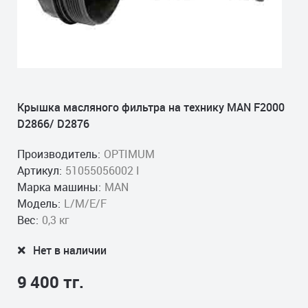
Крышка масляного фильтра на технику MAN F2000
D2866/ D2876
Производитель:
OPTIMUM
Артикул:
51055056002 I
Марка машины:
MAN
Модель:
L/M/E/F
Вес:
0,3 кг
Нет в наличии
9 400 тг.