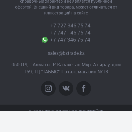
справочный характер и не является публичной
офертой. Внешний вид товара, может отличаться от
иллюстраций на сайте
+7 727 346 75 74
+7 747 146 75 74
+7 747 346 75 74
sales@bztrade.kz
050019, г.Алматы, Р. Казахстан Мкр. Атырау, дом
159, ТЦ "ТАБЫС" 1 этаж, магазин №13
© 2026 TOO BZ-TRADE (БЗ-ТРЕЙД)
Создание сайта
– Интернет-агентство «Пантера»