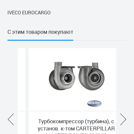
IVECO EUROCARGO
С этим товаром покупают
, с
Турбокомпрессор (турбина), с
Ту
S
установ. к-том CARTERPILLAR
уст