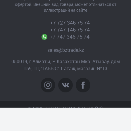
офертой. Внешний вид товара, может отличаться от
иллюстраций на сайте
+7 727 346 75 74
+7 747 146 75 74
+7 747 346 75 74
sales@bztrade.kz
050019, г.Алматы, Р. Казахстан Мкр. Атырау, дом
159, ТЦ "ТАБЫС" 1 этаж, магазин №13
© 2026 TOO BZ-TRADE (БЗ-ТРЕЙД)
Создание сайта
– Интернет-агентство «Пантера»