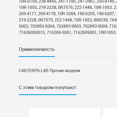
10R-0759, 238-4450, 241-1700, 247-2967, 255-8140, 
10R-1055, 219-2228, 0R7579, 222-1448, 10R-1053, 23
269-4177, 269-4178, 10R-3284, 190-6205, 190-6207,
219-2228, 0R7579, 222-1448, 10R-1053, 806230, 16
5003, 702893-5004, 702893-9003, 702893-9004, 716
7162695001S, 716269-5001, 7162695001, 10R1053,
Применяемость
CARTERPILLAR Прочие модели
С этим товаром покупают