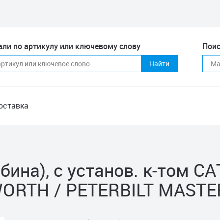
али по артикулу или ключевому слову
Поис
Найти
оставка
бина), с установ. к-том C
WORTH / PETERBILT MASTE