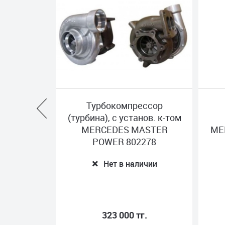
ессор
Турбина
нов. к-том
(турбокомпрессор)
(т
ASTER
MERCEDES BORGWARNER
278
5327 988 6206
ичии
Нет в наличии
г.
285 000 тг.