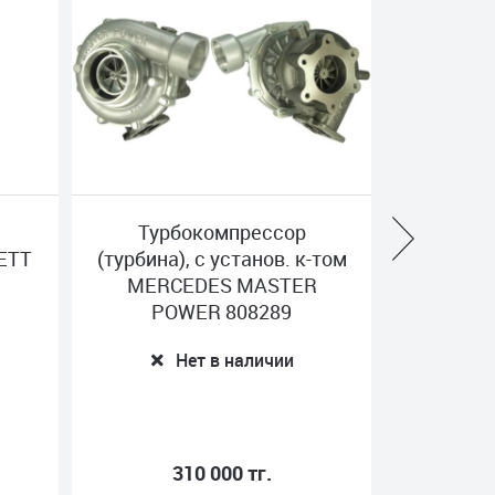
Турбокомпрессор
Тур
-том
(турбина), с установ. к-том
(турбина)
R
ISUZU MASTER POWER
MERC
805345
PO
Нет в наличии
243 000 тг.