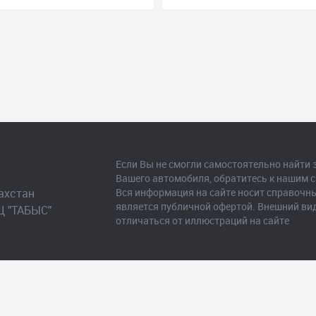
Если Вы не смогли самостоятельно найти 
Вашего автомобиля, обратитесь к нашим 
ахстан

Вся информация на сайте носит справочны
является публичной офертой. Внешний ви
Ц "ТАБЫС"

отличаться от иллюстраций на сайте