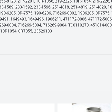
255-8128, 217-2201, 10R-1056, 219-2225, 10R-1054, 219-2226,
3-1589, 233-1592, 233-1596, 251-4818, 251-4819, 251-4820, 10
 190-6205, 0R-7575, 190-6206, 716269-0002, 1906205, 0R7575,
49491, 1649493, 1649496, 1906211, 471172-0006, 471172-5006
269-0004, 716269-5004, 716269-9004, TC0110270, 451814-000
 10R1054, 0R7055, 23529103