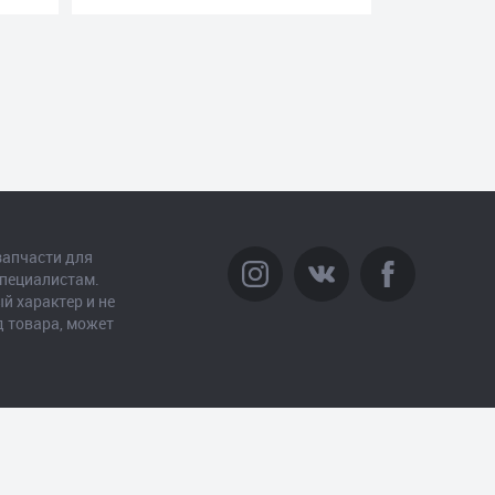
запчасти для
специалистам.
й характер и не
д товара, может
Создание сайта
– Интернет-агентство «Пантера»