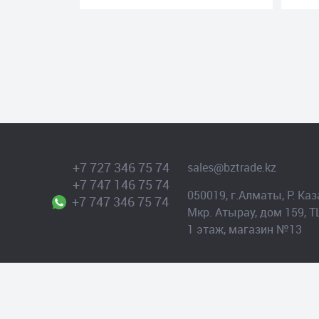
+7 727 346 75 74
sales@bztrade.kz
+7 747 146 75 74
050019, г.Алматы, Р. Каз
+7 747 346 75 74
Мкр. Атырау, дом 159, Т
1 этаж, магазин №13
© 2026 TOO BZ-TRADE (БЗ-ТРЕЙД)