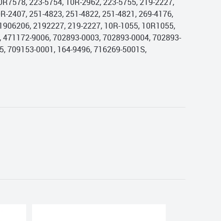
 0R7578, 223-5754, 10R-2962, 223-5755, 219-2227,
R-2407, 251-4823, 251-4822, 251-4821, 269-4176,
 1906206, 2192227, 219-2227, 10R-1055, 10R1055,
, 471172-9006, 702893-0003, 702893-0004, 702893-
5, 709153-0001, 164-9496, 716269-5001S,