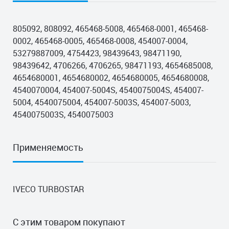
805092, 808092, 465468-5008, 465468-0001, 465468-
0002, 465468-0005, 465468-0008, 454007-0004,
53279887009, 4754423, 98439643, 98471190,
98439642, 4706266, 4706265, 98471193, 4654685008,
4654680001, 4654680002, 4654680005, 4654680008,
4540070004, 454007-5004S, 4540075004S, 454007-
5004, 4540075004, 454007-5003S, 454007-5003,
4540075003S, 4540075003
Применяемость
IVECO TURBOSTAR
С этим товаром покупают