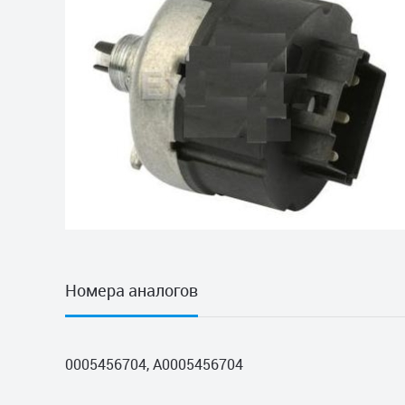
Номера аналогов
0005456704, A0005456704