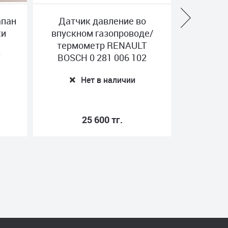
апан
Датчик давление во
Датчи
ки
впускном газопроводе/
MERCE
термометр RENAULT
A0
T
BOSCH 0 281 006 102
Е
Нет в наличии
25 600 тг.