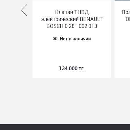
оворота
Клапан ТНВД
По
са MAN
электрический RENAULT
O
9370064
BOSCH 0 281 002 313
ичии
Нет в наличии
г.
134 000 тг.