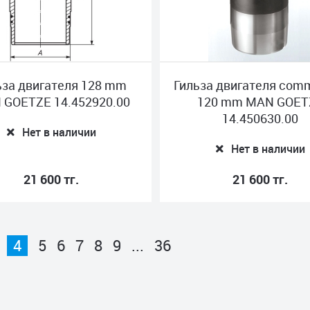
ьза двигателя 128 mm
Гильза двигателя comm
 GOETZE 14.452920.00
120 mm MAN GOET
14.450630.00
Нет в наличии
Нет в наличии
21 600 тг.
21 600 тг.
4
5
6
7
8
9
...
36