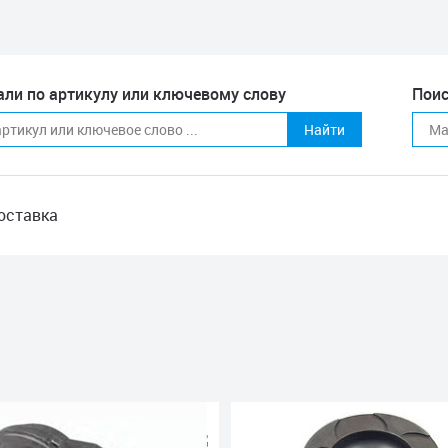
али по артикулу или ключевому слову
Поис
Найти
оставка