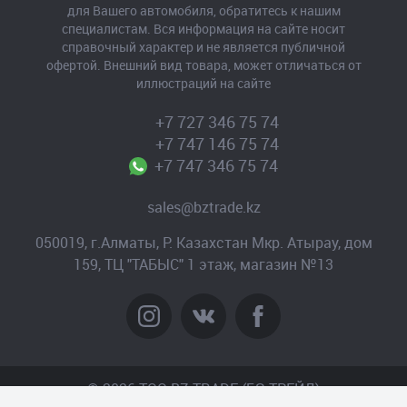
для Вашего автомобиля, обратитесь к нашим
специалистам. Вся информация на сайте носит
справочный характер и не является публичной
офертой. Внешний вид товара, может отличаться от
иллюстраций на сайте
+7 727 346 75 74
+7 747 146 75 74
+7 747 346 75 74
sales@bztrade.kz
050019, г.Алматы, Р. Казахстан Мкр. Атырау, дом
159, ТЦ "ТАБЫС" 1 этаж, магазин №13
© 2026 TOO BZ-TRADE (БЗ-ТРЕЙД)