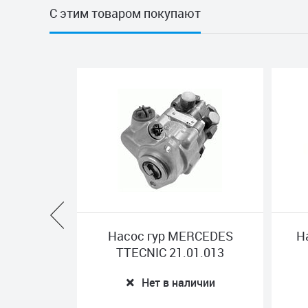
С этим товаром покупают
с гур MERCEDES
Насос подъема кабины
CNIC 21.01.013
MERCEDES TURKEY
A0015533301-Y
Нет в наличии
Нет в наличии