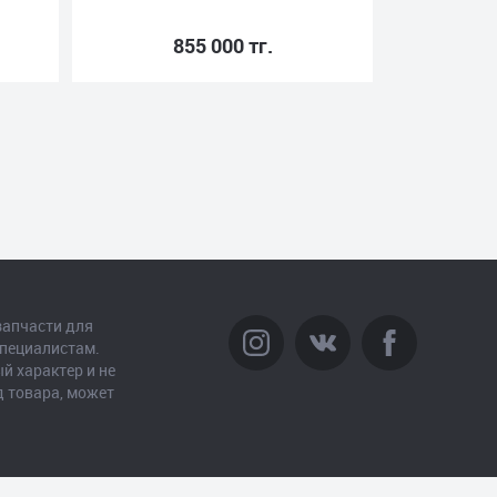
0 тг.
105 000 тг.
запчасти для
специалистам.
й характер и не
д товара, может