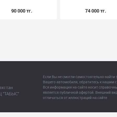
74 000 тг.
855 00
Если Вы не смогли самостоятельно найти 
Вашего автомобиля, обратитесь к нашим 
ахстан

Вся информация на сайте носит справочны
является публичной офертой. Внешний ви
Ц "ТАБЫС"

отличаться от иллюстраций на сайте