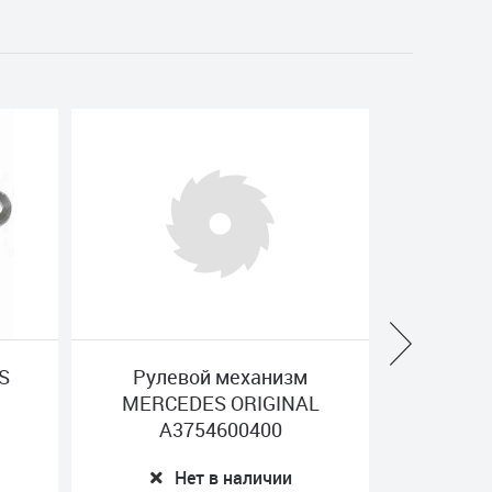
механизм
Насос гур RENAULT
ORIGINAL
OPTIMUM GERMANY
00400
5010239652-Y
 наличии
Нет в наличии