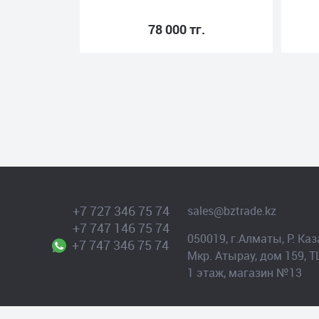
78 000 тг.
90 000 тг.
+7 727 346 75 74
sales@bztrade.kz
+7 747 146 75 74
050019, г.Алматы, Р. Каз
+7 747 346 75 74
Мкр. Атырау, дом 159, Т
1 этаж, магазин №13