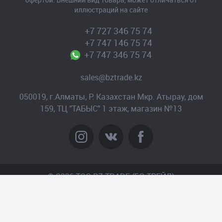
иллюстраций на сайте
+7 727 346 75 74
+7 747 146 75 74
+7 747 346 75 74
sales@bztrade.kz
050019, г.Алматы, Р. Казахстан Мкр. Атырау, дом
159, ТЦ "ТАБЫС" 1 этаж, магазин №13
© 2026 TOO BZ-TRADE (БЗ-ТРЕЙД)
Создание сайта
– Интернет-агентство «Пантера»