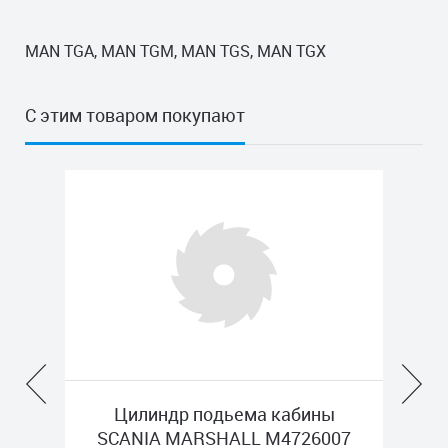
MAN TGA, MAN TGM, MAN TGS, MAN TGX
С этим товаром покупают
одьема кабины
Насос ГУР MERCEDES BO
SHALL M4726007
KS00001388