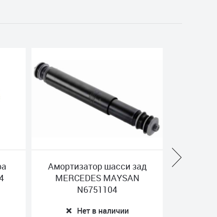
Амортизатор шасси зад
Тяга V-о
MERCEDES MAYSAN
MERCEDES 
N6751104
Нет в 
Нет в наличии