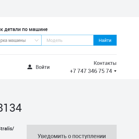
к детали по машине
Найти
Контакты
Войти
+7 747 346 75 74
8134
ralis/
Уведомить о поступлении