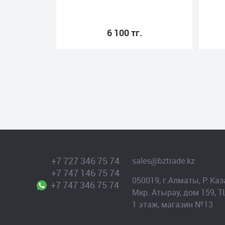
6 100 тг.
+7 727 346 75 74
sales@bztrade.kz
+7 747 146 75 74
050019, г.Алматы, Р. Каз
+7 747 346 75 74
Мкр. Атырау, дом 159, Т
1 этаж, магазин №13