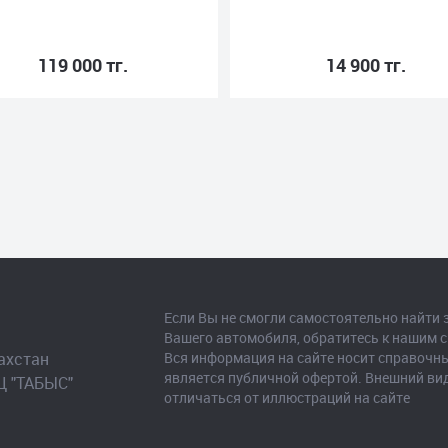
119 000 тг.
14 900 тг.
Если Вы не смогли самостоятельно найти 
Вашего автомобиля, обратитесь к нашим 
ахстан

Вся информация на сайте носит справочны
является публичной офертой. Внешний ви
Ц "ТАБЫС"

отличаться от иллюстраций на сайте