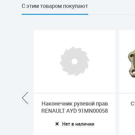
С этим товаром покупают
ед,
Наконечник рулевой прав
Ступиц
DES
RENAULT AYD 91MN00058
мос
2
KUR
Нет в наличии