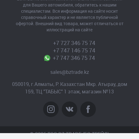
для Вашего автомобиля, обратитесь к нашим
специалистам. Вся информация на сайте носит
справочный характер и не является публичной
офертой. Внешний вид товара, может отличаться от
иллюстраций на сайте
+7 727 346 75 74
+7 747 146 75 74
+7 747 346 75 74
sales@bztrade.kz
050019, г.Алматы, Р. Казахстан Мкр. Атырау, дом
159, ТЦ "ТАБЫС" 1 этаж, магазин №13
© 2026 TOO BZ-TRADE (БЗ-ТРЕЙД)