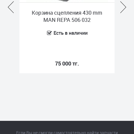
ия
Корзина сцепления 430 mm
MAN REPA 506 032
ME
Есть в наличии
75 000 тг.
Если Вы не смогли самостоятельно найти запчасти