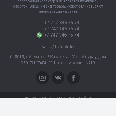
справочный характер и не является публичной
офертой. Внешний вид товара, может отличаться от
иллюстраций на сайте
+7 727 346 75 74
+7 747 146 75 74
+7 747 346 75 74
sales@bztrade.kz
050019, г.Алматы, Р. Казахстан Мкр. Атырау, дом
159, ТЦ "ТАБЫС" 1 этаж, магазин №13
© 2026 TOO BZ-TRADE (БЗ-ТРЕЙД)
Создание сайта
– Интернет-агентство «Пантера»