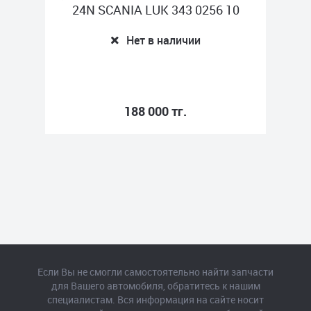
26
24N SCANIA LUK 343 0256 10
4
Нет в наличии
188 000 тг.
Если Вы не смогли самостоятельно найти запчасти
для Вашего автомобиля, обратитесь к нашим
специалистам. Вся информация на сайте носит