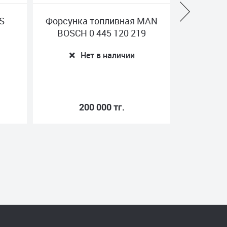
S
Форсунка топливная MAN
Ста
BOSCH 0 445 120 219
RENAU
7
Нет в наличии
200 000 тг.