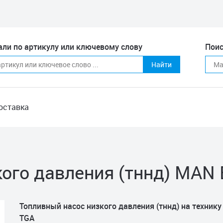
али по артикулу или ключевому слову
Поис
Найти
оставка
ого давления (тннд) MAN 
Топливный насос низкого давления (тннд) на техник
TGA