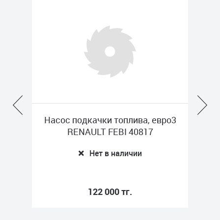
Насос подкачки топлива, евро3
Фор
01
RENAULT FEBI 40817
Нет в наличии
122 000 тг.