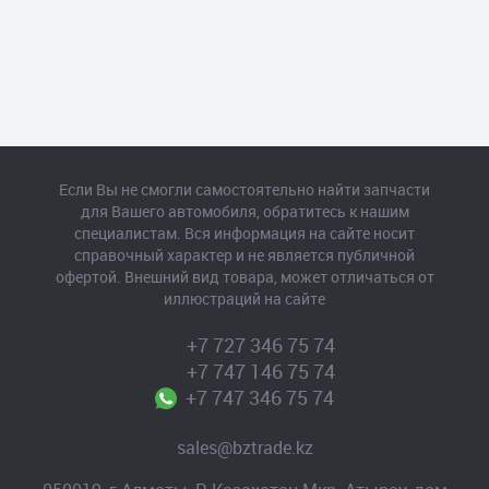
Если Вы не смогли самостоятельно найти запчасти
для Вашего автомобиля, обратитесь к нашим
специалистам. Вся информация на сайте носит
справочный характер и не является публичной
офертой. Внешний вид товара, может отличаться от
иллюстраций на сайте
+7 727 346 75 74
+7 747 146 75 74
+7 747 346 75 74
sales@bztrade.kz