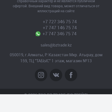
справочный характер и не является публичной
офертой. Внешний вид товара, может отличаться от
иллюстраций на сайте
+7 727 346 75 74
+7 747 146 75 74
+7 747 346 75 74
sales@bztrade.kz
050019, г.Алматы, Р. Казахстан Мкр. Атырау, дом
159, ТЦ "ТАБЫС" 1 этаж, магазин №13
© 2026 TOO BZ-TRADE (БЗ-ТРЕЙД)
Создание сайта
– Интернет-агентство «Пантера»