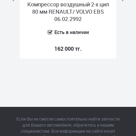
м
Компрессор воздушный 2-х цил
CH
80 мм RENAULT/ VOLVO EBS
кв
06.02.2992
Есть в наличии
162 000 тг.
Если Вы не смогли самостоятельно найти запчасти
для Вашего автомобиля, обратитесь к нашим
специалистам. Вся информация на сайте носит