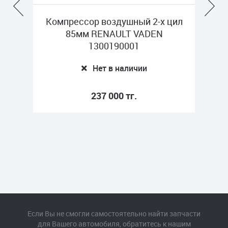
ил
Компрессор воздушный 2-х цил
Комп
85мм RENAULT VADEN
ME
1300190001
Нет в наличии
237 000 тг.
Если Вы не смогли самостоятельно найти запчасти
для Вашего автомобиля, обратитесь к нашим