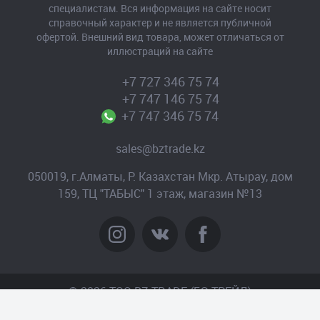
специалистам. Вся информация на сайте носит
справочный характер и не является публичной
офертой. Внешний вид товара, может отличаться от
иллюстраций на сайте
+7 727 346 75 74
+7 747 146 75 74
+7 747 346 75 74
sales@bztrade.kz
050019, г.Алматы, Р. Казахстан Мкр. Атырау, дом
159, ТЦ "ТАБЫС" 1 этаж, магазин №13
© 2026 TOO BZ-TRADE (БЗ-ТРЕЙД)
Создание сайта
– Интернет-агентство «Пантера»