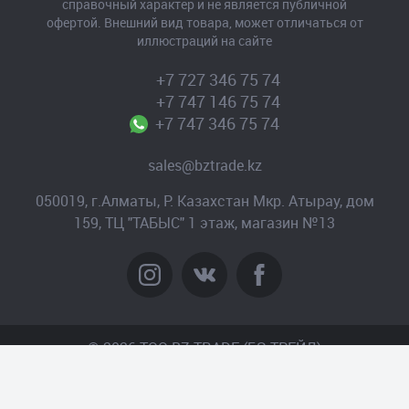
справочный характер и не является публичной
офертой. Внешний вид товара, может отличаться от
иллюстраций на сайте
+7 727 346 75 74
+7 747 146 75 74
+7 747 346 75 74
sales@bztrade.kz
050019, г.Алматы, Р. Казахстан Мкр. Атырау, дом
159, ТЦ "ТАБЫС" 1 этаж, магазин №13
© 2026 TOO BZ-TRADE (БЗ-ТРЕЙД)
Создание сайта
– Интернет-агентство «Пантера»