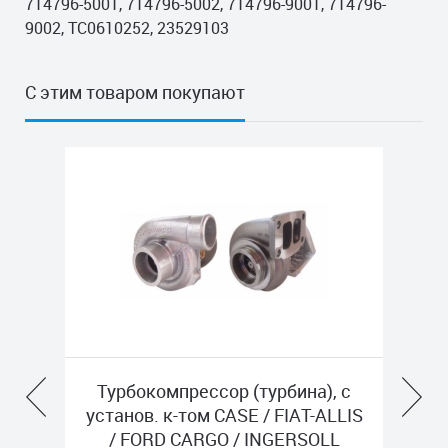
714796-5001, 714796-5002, 714796-9001, 714796-
9002, TC0610252, 23529103
С этим товаром покупают
, с
Турбокомпрессор (турбина), с
Т
ALLIS
установ. к-том VOLVO MASTER
LL
POWER 803274
RE