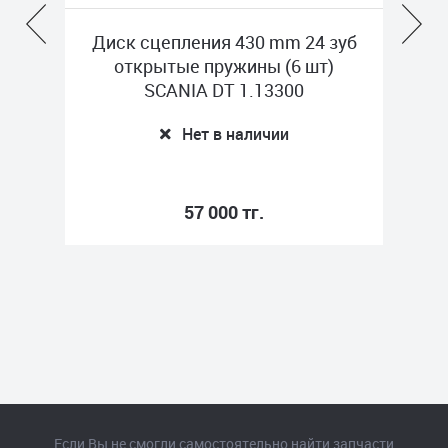
ия 430 mm 24 зуб
Диск сцепления GAZ
пружины (6 шт)
ТРАНСМАШ 53-1601130
 DT 1.13300
Нет в наличии
 в наличии
000 тг.
20 900 тг.
Если Вы не смогли самостоятельно найти запчасти