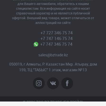
для Вашего автомобиля, обратитесь к нашим
специалистам. Вся информация на сайте носит
справочный характер и не является публичной
офертой. Внешний вид товара, может отличаться от
иллюстраций на сайте
+7 727 346 75 74
+7 747 146 75 74
+7 747 346 75 74
sales@bztrade.kz
050019, г.Алматы, Р. Казахстан Мкр. Атырау, дом
159, ТЦ "ТАБЫС" 1 этаж, магазин №13
© 2026 TOO BZ-TRADE (БЗ-ТРЕЙД)